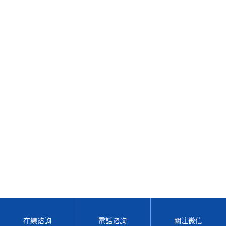
LY-09型黑球濕球指數儀
YC-TRG-65土壤幹燥箱
YC-TRG-24土壤風幹箱
M280685土壤幹燥箱
在線谘詢
電話谘詢
關注微信